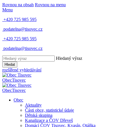
Rovnou na obsah
Rovnou na menu
Menu
+420 725 985 595
podatelna@tisovec.cz
+420 725 985 595
podatelna@tisovec.cz
Hledaný výraz
Hledat
rozšířené vyhledávání
Obec
Tisovec
Obec
Tisovec
Obec
Aktuality
Části obce, statistické údaje
Dětská skupina
Kanalizace a ČOV Dřeveš
Domácí ČOV Tisovec, Kvasín, Otáňka