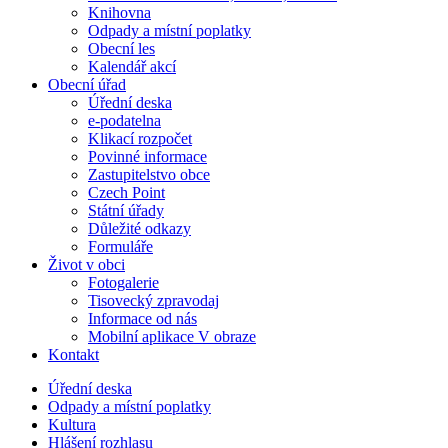
Knihovna
Odpady a místní poplatky
Obecní les
Kalendář akcí
Obecní úřad
Úřední deska
e-podatelna
Klikací rozpočet
Povinné informace
Zastupitelstvo obce
Czech Point
Státní úřady
Důležité odkazy
Formuláře
Život v obci
Fotogalerie
Tisovecký zpravodaj
Informace od nás
Mobilní aplikace V obraze
Kontakt
Úřední deska
Odpady a místní poplatky
Kultura
Hlášení rozhlasu