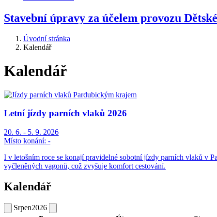
Stavební úpravy za účelem provozu Dětské
Úvodní stránka
Kalendář
Kalendář
Letní jízdy parních vlaků 2026
20. 6. - 5. 9. 2026
Místo konání:
-
I v letošním roce se konají pravidelné sobotní jízdy parních vlaků v P
vyčleněných vagonů, což zvyšuje komfort cestování.
Kalendář
Srpen
2026