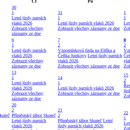
Čt
Pá
30
1
31
1
Letní jízdy parních
1
1
vlaků 2026
Letní jízdy parních vlaků 2026
Let
Zobrazit všechny
Zobrazit všechny záznamy ze dne
Zob
záznamy ze dne
6
7
8
1
2
2
Letní jízdy parních
Vzpomínková jízda na Elišku a
Vzp
vlaků 2026
Čeňka Junkovy
Letní jízdy parních
Če
Zobrazit všechny
vlaků 2026
vla
záznamy ze dne
Zobrazit všechny záznamy ze dne
Zob
13
15
1
14
2
Letní jízdy parních
1
Řem
vlaků 2026
Letní jízdy parních vlaků 2026
jíz
Zobrazit všechny
Zobrazit všechny záznamy ze dne
Zob
záznamy ze dne
20
2
21
22
kuteč
Příměstský tábor Skuteč
2
1
Letní jízdy parních
Příměstský tábor Skuteč
Letní
Let
vlaků 2026
jízdy parních vlaků 2026
Zob