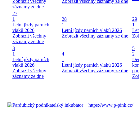
Zobrazit všechny
Zobrazit všechny záznamy ze dne
záznamy ze dne
27
1
28
29
Letní jízdy parních
1
1
vlaků 2026
Letní jízdy parních vlaků 2026
Let
Zobrazit všechny
Zobrazit všechny záznamy ze dne
Zob
záznamy ze dne
3
5
1
4
2
Letní jízdy parních
1
Den
vlaků 2026
Letní jízdy parních vlaků 2026
kon
Zobrazit všechny
Zobrazit všechny záznamy ze dne
par
záznamy ze dne
Zob
https://www.p-pink.cz/