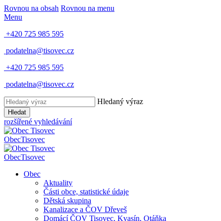
Rovnou na obsah
Rovnou na menu
Menu
+420 725 985 595
podatelna@tisovec.cz
+420 725 985 595
podatelna@tisovec.cz
Hledaný výraz
Hledat
rozšířené vyhledávání
Obec
Tisovec
Obec
Tisovec
Obec
Aktuality
Části obce, statistické údaje
Dětská skupina
Kanalizace a ČOV Dřeveš
Domácí ČOV Tisovec, Kvasín, Otáňka