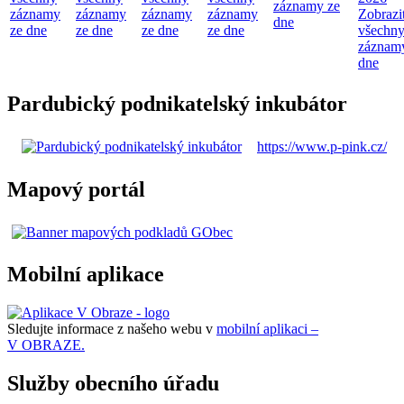
záznamy ze
záznamy
záznamy
záznamy
záznamy
Zobrazi
dne
ze dne
ze dne
ze dne
ze dne
všechn
záznam
dne
Pardubický podnikatelský inkubátor
https://www.p-pink.cz/
Mapový portál
Mobilní aplikace
Sledujte informace z našeho webu v
mobilní aplikaci –
V OBRAZE.
Služby obecního úřadu