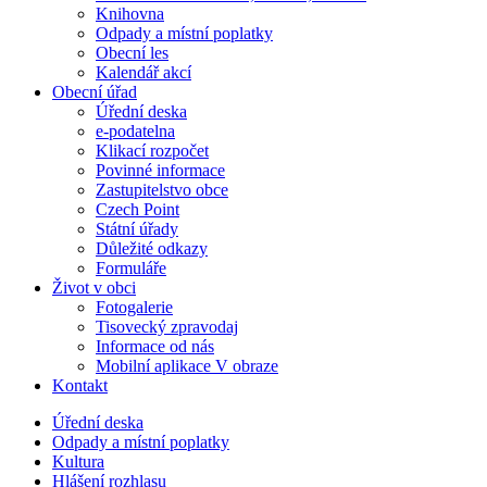
Knihovna
Odpady a místní poplatky
Obecní les
Kalendář akcí
Obecní úřad
Úřední deska
e-podatelna
Klikací rozpočet
Povinné informace
Zastupitelstvo obce
Czech Point
Státní úřady
Důležité odkazy
Formuláře
Život v obci
Fotogalerie
Tisovecký zpravodaj
Informace od nás
Mobilní aplikace V obraze
Kontakt
Úřední deska
Odpady a místní poplatky
Kultura
Hlášení rozhlasu