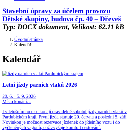
Stavební úpravy za účelem provozu
Dětské skupiny, budova čp. 40 – Dřeveš
Typ: DOCX dokument, Velikost: 62.11 kB
Úvodní stránka
Kalendář
Kalendář
Letní jízdy parních vlaků 2026
20. 6. - 5. 9. 2026
Místo konání:
-
I v letošním roce se konají pravidelné sobotní jízdy parních vlaků v
Pardubickém kraji. První jízda startuje 20. června a poslední 5. září.
Novinkou je možnost rezervace jízdenek do jídelního vozu i do
vyčleněných vagonů, což zvyšuje komfort cestování.