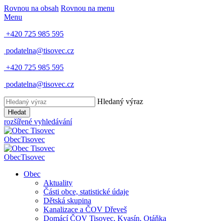
Rovnou na obsah
Rovnou na menu
Menu
+420 725 985 595
podatelna@tisovec.cz
+420 725 985 595
podatelna@tisovec.cz
Hledaný výraz
Hledat
rozšířené vyhledávání
Obec
Tisovec
Obec
Tisovec
Obec
Aktuality
Části obce, statistické údaje
Dětská skupina
Kanalizace a ČOV Dřeveš
Domácí ČOV Tisovec, Kvasín, Otáňka