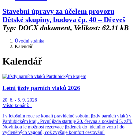
Stavební úpravy za účelem provozu
Dětské skupiny, budova čp. 40 – Dřeveš
Typ: DOCX dokument, Velikost: 62.11 kB
Úvodní stránka
Kalendář
Kalendář
Letní jízdy parních vlaků 2026
20. 6. - 5. 9. 2026
Místo konání:
-
I v letošním roce se konají pravidelné sobotní jízdy parních vlaků v
Pardubickém kraji. První jízda startuje 20. června a poslední 5. září.
Novinkou je možnost rezervace jízdenek do jídelního vozu i do
vyčleněných vagonů, což zvyšuje komfort cestování.