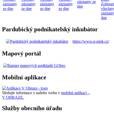
záznamy ze
záznamy
záznamy
záznamy
záznamy
Zobrazi
dne
ze dne
ze dne
ze dne
ze dne
všechn
záznam
dne
Pardubický podnikatelský inkubátor
https://www.p-pink.cz/
Mapový portál
Mobilní aplikace
Sledujte informace z našeho webu v
mobilní aplikaci –
V OBRAZE.
Služby obecního úřadu