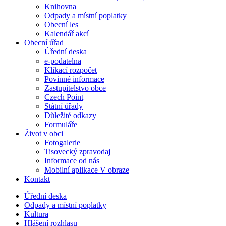
Knihovna
Odpady a místní poplatky
Obecní les
Kalendář akcí
Obecní úřad
Úřední deska
e-podatelna
Klikací rozpočet
Povinné informace
Zastupitelstvo obce
Czech Point
Státní úřady
Důležité odkazy
Formuláře
Život v obci
Fotogalerie
Tisovecký zpravodaj
Informace od nás
Mobilní aplikace V obraze
Kontakt
Úřední deska
Odpady a místní poplatky
Kultura
Hlášení rozhlasu