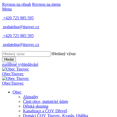
Rovnou na obsah
Rovnou na menu
Menu
+420 725 985 595
podatelna@tisovec.cz
+420 725 985 595
podatelna@tisovec.cz
Hledaný výraz
Hledat
rozšířené vyhledávání
Obec
Tisovec
Obec
Tisovec
Obec
Aktuality
Části obce, statistické údaje
Dětská skupina
Kanalizace a ČOV Dřeveš
Domácí ČOV Tisovec, Kvasín, Otáňka