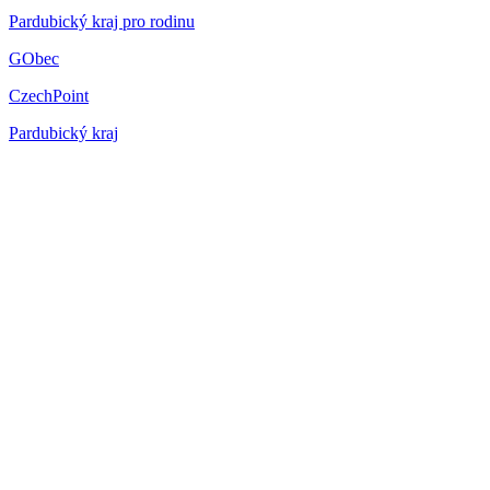
Pardubický kraj pro rodinu
GObec
CzechPoint
Pardubický kraj