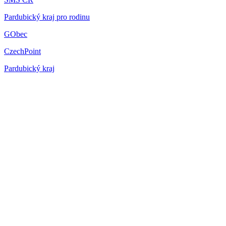
Pardubický kraj pro rodinu
GObec
CzechPoint
Pardubický kraj