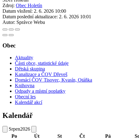
Zdroj:
Obec Holetín
Datum vložení:
2. 6. 2026 10:00
Datum poslední aktualizace:
2. 6. 2026 10:01
Autor:
Správce Webu
Obec
Aktuality
Části obce, statistické údaje
Dětská skupina
Kanalizace a ČOV Dřeveš
Domácí ČOV Tisovec, Kvasín, Otáňka
Knihovna
Odpady a místní poplatky
Obecní les
Kalendář akcí
Kalendář
Srpen
2026
Po
Út
St
Čt
Pá
S