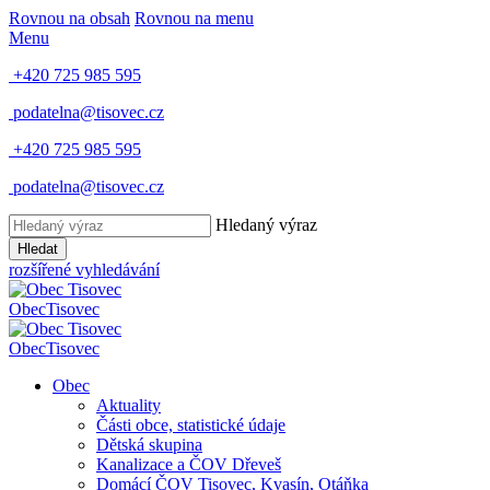
Rovnou na obsah
Rovnou na menu
Menu
+420 725 985 595
podatelna@tisovec.cz
+420 725 985 595
podatelna@tisovec.cz
Hledaný výraz
Hledat
rozšířené vyhledávání
Obec
Tisovec
Obec
Tisovec
Obec
Aktuality
Části obce, statistické údaje
Dětská skupina
Kanalizace a ČOV Dřeveš
Domácí ČOV Tisovec, Kvasín, Otáňka