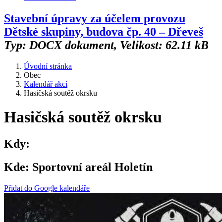
Stavební úpravy za účelem provozu
Dětské skupiny, budova čp. 40 – Dřeveš
Typ: DOCX dokument, Velikost: 62.11 kB
Úvodní stránka
Obec
Kalendář akcí
Hasičská soutěž okrsku
Hasičská soutěž okrsku
Kdy:
Kde:
Sportovní areál Holetín
Přidat do Google kalendáře