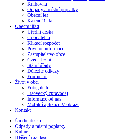
Knihovna
Odpady a místní poplatky
Obecní les
Kalendář akcí
Obecní úřad
Úřední deska
e-podatelna
Klikací rozpočet
Povinné informace
Zastupitelstvo obce
Czech Point
Státní úřady
Důležité odkazy
Formuláře
Život v obci
Fotogalerie
Tisovecký zpravodaj
Informace od nás
Mobilní aplikace V obraze
Kontakt
Úřední deska
Odpady a místní poplatky
Kultura
Hlášení rozhlasu