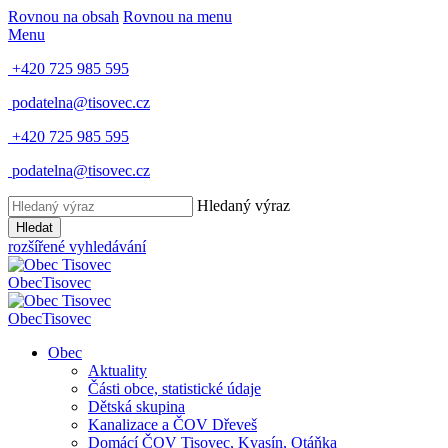
Rovnou na obsah
Rovnou na menu
Menu
+420 725 985 595
podatelna@tisovec.cz
+420 725 985 595
podatelna@tisovec.cz
Hledaný výraz
Hledat
rozšířené vyhledávání
Obec
Tisovec
Obec
Tisovec
Obec
Aktuality
Části obce, statistické údaje
Dětská skupina
Kanalizace a ČOV Dřeveš
Domácí ČOV Tisovec, Kvasín, Otáňka