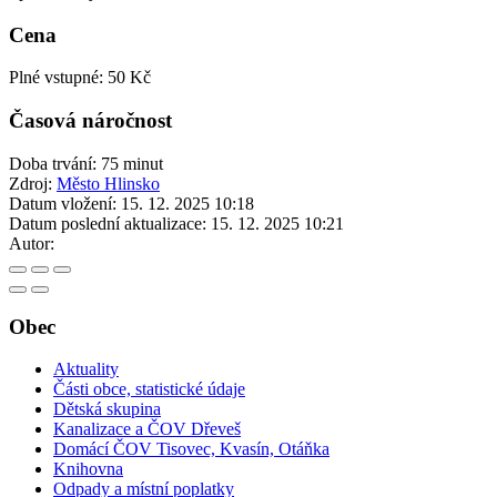
Cena
Plné vstupné: 50 Kč
Časová náročnost
Doba trvání: 75 minut
Zdroj:
Město Hlinsko
Datum vložení:
15. 12. 2025 10:18
Datum poslední aktualizace:
15. 12. 2025 10:21
Autor:
Obec
Aktuality
Části obce, statistické údaje
Dětská skupina
Kanalizace a ČOV Dřeveš
Domácí ČOV Tisovec, Kvasín, Otáňka
Knihovna
Odpady a místní poplatky