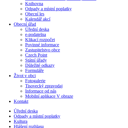
Knihovna
Odpady a místní poplatky
Obecní les
Kalendář akcí
Obecní úřad
Úřední deska
e-podatelna
Klikací rozpočet
Povinné informace
Zastupitelstvo obce
Czech Point
Státní úřady
Důležité odkazy
Formuláře
Život v obci
Fotogalerie
Tisovecký zpravodaj
Informace od nás
Mobilní aplikace V obraze
Kontakt
Úřední deska
Odpady a místní poplatky
Kultura
Hlášení rozhlasu