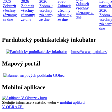
2026
2026
2026
2026
Letní jí
Zobrazit
Zobrazit
Zobrazit
Zobrazit
Zobrazit
parních
všechny
všechny
všechny
všechny
všechny
2026
záznamy ze
záznamy
záznamy
záznamy
záznamy
Zobrazi
dne
ze dne
ze dne
ze dne
ze dne
všechn
záznam
dne
Pardubický podnikatelský inkubátor
https://www.p-pink.cz/
Mapový portál
Mobilní aplikace
Sledujte informace z našeho webu v
mobilní aplikaci –
V OBRAZE.