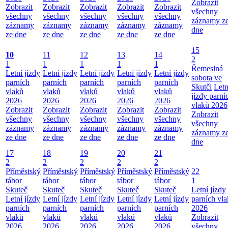
Zobrazit
Zobrazit
Zobrazit
Zobrazit
Zobrazit
Zobrazit
všechny
všechny
všechny
všechny
všechny
všechny
záznamy z
záznamy
záznamy
záznamy
záznamy
záznamy
dne
ze dne
ze dne
ze dne
ze dne
ze dne
15
10
11
12
13
14
2
1
1
1
1
1
Řemeslná
Letní jízdy
Letní jízdy
Letní jízdy
Letní jízdy
Letní jízdy
sobota ve
parních
parních
parních
parních
parních
Skutči
Letn
vlaků
vlaků
vlaků
vlaků
vlaků
jízdy parní
2026
2026
2026
2026
2026
vlaků 2026
Zobrazit
Zobrazit
Zobrazit
Zobrazit
Zobrazit
Zobrazit
všechny
všechny
všechny
všechny
všechny
všechny
záznamy
záznamy
záznamy
záznamy
záznamy
záznamy z
ze dne
ze dne
ze dne
ze dne
ze dne
dne
17
18
19
20
21
2
2
2
2
2
Příměstský
Příměstský
Příměstský
Příměstský
Příměstský
22
tábor
tábor
tábor
tábor
tábor
1
Skuteč
Skuteč
Skuteč
Skuteč
Skuteč
Letní jízdy
Letní jízdy
Letní jízdy
Letní jízdy
Letní jízdy
Letní jízdy
parních vl
parních
parních
parních
parních
parních
2026
vlaků
vlaků
vlaků
vlaků
vlaků
Zobrazit
2026
2026
2026
2026
2026
všechny