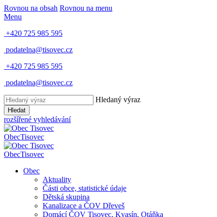
Rovnou na obsah
Rovnou na menu
Menu
+420 725 985 595
podatelna@tisovec.cz
+420 725 985 595
podatelna@tisovec.cz
Hledaný výraz
Hledat
rozšířené vyhledávání
Obec
Tisovec
Obec
Tisovec
Obec
Aktuality
Části obce, statistické údaje
Dětská skupina
Kanalizace a ČOV Dřeveš
Domácí ČOV Tisovec, Kvasín, Otáňka