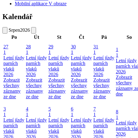
Mobilní aplikace V obraze
Kalendář
Srpen
2026
Po
Út
St
Čt
Pá
So
27
28
29
30
31
1
1
1
1
1
1
1
Letní jízdy
Letní jízdy
Letní jízdy
Letní jízdy
Letní jízdy
Letní jízdy
parních
parních
parních
parních
parních
parních vl
vlaků
vlaků
vlaků
vlaků
vlaků
2026
2026
2026
2026
2026
2026
Zobrazit
Zobrazit
Zobrazit
Zobrazit
Zobrazit
Zobrazit
všechny
všechny
všechny
všechny
všechny
všechny
záznamy z
záznamy
záznamy
záznamy
záznamy
záznamy
dne
ze dne
ze dne
ze dne
ze dne
ze dne
3
4
5
6
7
8
1
1
1
1
1
1
Letní jízdy
Letní jízdy
Letní jízdy
Letní jízdy
Letní jízdy
Letní jízdy
parních
parních
parních
parních
parních
parních vl
vlaků
vlaků
vlaků
vlaků
vlaků
2026
2026
2026
2026
2026
2026