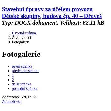
Stavební úpravy za účelem provozu
Dětské skupiny, budova čp. 40 – Dřeveš
Typ: DOCX dokument, Velikost: 62.11 kB
Úvodní stránka
Život v obci
Fotogalerie
Fotogalerie
první stránka
předchozí stránka
1
2
další stránka
poslední stránka
Zobrazeno
1
-
30
ze 34
Zobrazit vše