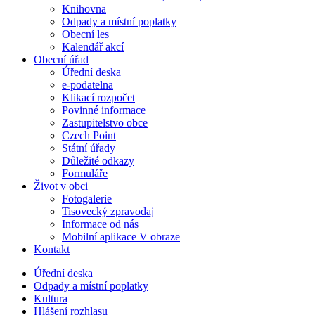
Knihovna
Odpady a místní poplatky
Obecní les
Kalendář akcí
Obecní úřad
Úřední deska
e-podatelna
Klikací rozpočet
Povinné informace
Zastupitelstvo obce
Czech Point
Státní úřady
Důležité odkazy
Formuláře
Život v obci
Fotogalerie
Tisovecký zpravodaj
Informace od nás
Mobilní aplikace V obraze
Kontakt
Úřední deska
Odpady a místní poplatky
Kultura
Hlášení rozhlasu