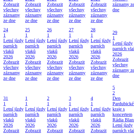
Zobrazit
Zobrazit
Zobrazit
Zobrazit
Zobrazit
záznamy z
všechny
všechny
všechny
všechny
všechny
dne
záznamy
záznamy
záznamy
záznamy
záznamy
ze dne
ze dne
ze dne
ze dne
ze dne
24
25
26
27
28
29
1
1
1
1
1
1
Letní jízdy
Letní jízdy
Letní jízdy
Letní jízdy
Letní jízdy
Letní jízdy
parních
parních
parních
parních
parních
parních vl
vlaků
vlaků
vlaků
vlaků
vlaků
2026
2026
2026
2026
2026
2026
Zobrazit
Zobrazit
Zobrazit
Zobrazit
Zobrazit
Zobrazit
všechny
všechny
všechny
všechny
všechny
všechny
záznamy z
záznamy
záznamy
záznamy
záznamy
záznamy
dne
ze dne
ze dne
ze dne
ze dne
ze dne
5
2
31
1
2
3
4
Den
1
1
1
1
1
Pardubick
Letní jízdy
Letní jízdy
Letní jízdy
Letní jízdy
Letní jízdy
kraje s
parních
parních
parních
parních
parních
koncertem
vlaků
vlaků
vlaků
vlaků
vlaků
Rádia Blan
2026
2026
2026
2026
2026
Letní jízdy
Zobrazit
Zobrazit
Zobrazit
Zobrazit
Zobrazit
parních vl