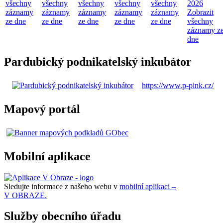
všechny
všechny
všechny
všechny
všechny
2026
záznamy
záznamy
záznamy
záznamy
záznamy
Zobrazit
ze dne
ze dne
ze dne
ze dne
ze dne
všechny
záznamy z
dne
Pardubický podnikatelský inkubátor
https://www.p-pink.cz/
Mapový portál
Mobilní aplikace
Sledujte informace z našeho webu v
mobilní aplikaci –
V OBRAZE.
Služby obecního úřadu