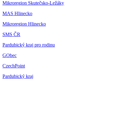
Mikroregion Skutečsko-Ležáky
MAS Hlinecko
Mikroregion Hlinecko
SMS ČR
Pardubický kraj pro rodinu
GObec
CzechPoint
Pardubický kraj